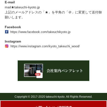
E-mail
mail★takeuchi-kyoto.jp
上記のメールアドレスの「★」を半角の「＠」に変更して送付御
願いします。
Facebook
https://www.facebook.com/takeuchikyoto.jp
Instagram
https://www.instagram.com/kyoto_takeuchi_wood/
Copyright © 2017-2020 takeuchi-kyoto. All Rights Reserved.