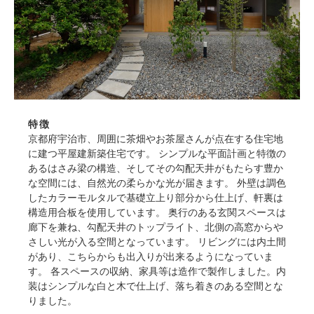
特徴
京都府宇治市、周囲に茶畑やお茶屋さんが点在する住宅地
に建つ平屋建新築住宅です。 シンプルな平面計画と特徴の
あるはさみ梁の構造、そしてその勾配天井がもたらす豊か
な空間には、自然光の柔らかな光が届きます。 外壁は調色
したカラーモルタルで基礎立上り部分から仕上げ、軒裏は
構造用合板を使用しています。 奥行のある玄関スペースは
廊下を兼ね、勾配天井のトップライト、北側の高窓からや
さしい光が入る空間となっています。 リビングには内土間
があり、こちらからも出入りが出来るようになっていま
す。 各スペースの収納、家具等は造作で製作しました。内
装はシンプルな白と木で仕上げ、落ち着きのある空間とな
りました。