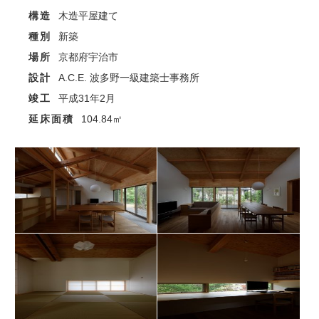
構造
木造平屋建て
種別
新築
場所
京都府宇治市
設計
A.C.E. 波多野一級建築士事務所
竣工
平成31年2月
延床面積
104.84㎡