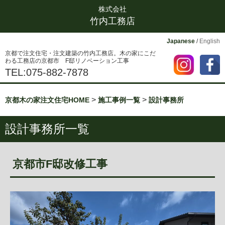
株式会社
竹内工務店
Japanese
/
English
京都で注文住宅・注文建築の竹内工務店。木の家にこだ
わる工務店の京都市 F邸リノベーション工事
TEL:075-882-7878
>
>
京都木の家注文住宅HOME
施工事例一覧
設計事務所
設計事務所一覧
京都市F邸改修工事