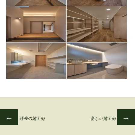
←
→
過去の施工例
新しい施工例
投
稿