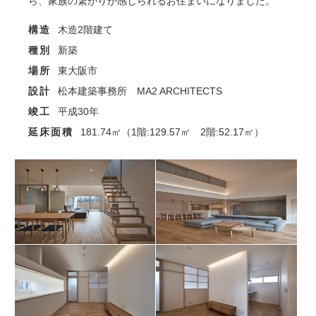
ら、家族の繋がりが感じられるお住まいになりました。
構造
木造2階建て
種別
新築
場所
東大阪市
設計
松本建築事務所 MA2 ARCHITECTS
竣工
平成30年
延床面積
181.74㎡（1階:129.57㎡ 2階:52.17㎡）