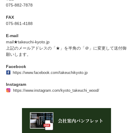
075-882-7878
FAX
075-861-4188
E-mail
mail★takeuchi-kyoto.jp
上記のメールアドレスの「★」を半角の「＠」に変更して送付御
願いします。
Facebook
https://www.facebook.com/takeuchikyoto.jp
Instagram
https://www.instagram.com/kyoto_takeuchi_wood/