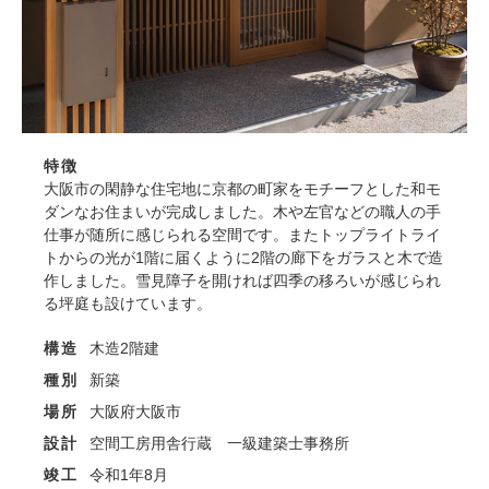
特徴
大阪市の閑静な住宅地に京都の町家をモチーフとした和モ
ダンなお住まいが完成しました。木や左官などの職人の手
仕事が随所に感じられる空間です。またトップライトライ
トからの光が1階に届くように2階の廊下をガラスと木で造
作しました。雪見障子を開ければ四季の移ろいが感じられ
る坪庭も設けています。
構造
木造2階建
種別
新築
場所
大阪府大阪市
設計
空間工房用舎行蔵 一級建築士事務所
竣工
令和1年8月