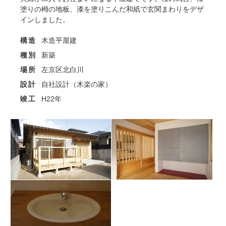
塗りの栂の地板、漆を塗りこんだ和紙で玄関まわりをデザ
インしました。
構造
木造平屋建
種別
新築
場所
左京区北白川
設計
自社設計（木楽の家）
竣工
H22年