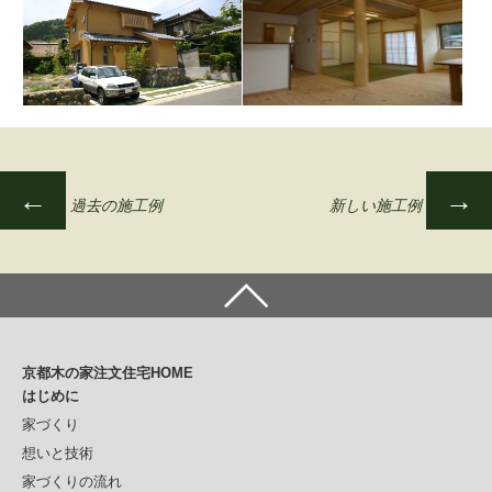
←
→
過去の施工例
新しい施工例
投
稿
ナ
ビ
ゲ
京都木の家注文住宅HOME
ー
はじめに
シ
家づくり
想いと技術
ョ
家づくりの流れ