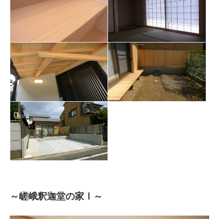
～嵯峨釈迦堂の家Ⅰ～