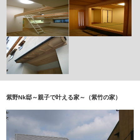
紫野Nk邸～親子で叶える家～（紫竹の家）