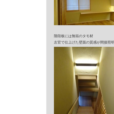
階段板には無垢のタモ材
左官で仕上げた壁面の質感が間接照