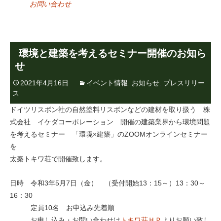
お問い合わせ
環境と建築を考えるセミナー開催のお知ら
せ
2021年4月16日
イベント情報
,
お知らせ
,
プレスリリー
ス
ドイツリスボン社の自然塗料リスボンなどの建材を取り扱う 株
式会社 イケダコーポレーション 開催の建築業界から環境問題
を考えるセミナー 「環境×建築」のZOOMオンラインセミナー
を
太秦トキワ荘で開催致します。
日時 令和3年5月7日（金） （受付開始13：15～）13：30～
16：30
定員10名 お申込み先着順
お申し込み・お問い合わせは
トキワ荘ＨＰ
よりお願い致し