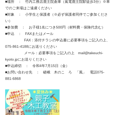
■場所 ： 竹内工務店鹿王院倉庫（嵐電鹿王院駅徒歩3分）※車
でのご来場はご遠慮ください
■対象 ： 小学生と保護者（※必ず保護者同伴でご参加くださ
い）
■参加費 ： お子様1名につき500円（材料費・保険代含む）
■申込 ： FAXまたはメール
FAX：添付チラシの申込書に必要事項をご記入の上、
075-861-4188にお送りください
メール：必要事項をご記入の上 mail@takeuchi-
kyoto.jpにお送りください
■申込締切 ： 令和4年7月15日（金）
■お問い合わせ先 ： 嵯峨 木のこゝろ 「風」 電話075-
881-6868