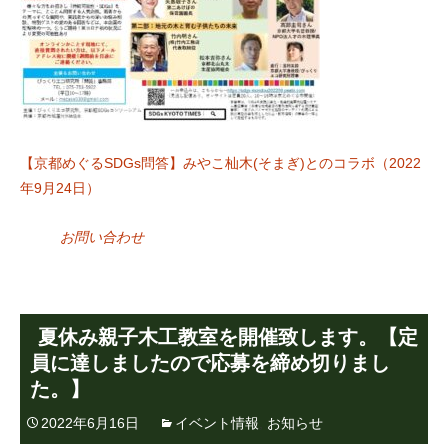
【京都めぐるSDGs問答】みやこ杣木(そまぎ)とのコラボ（2022
年9月24日）
お問い合わせ
夏休み親子木工教室を開催致します。【定
員に達しましたので応募を締め切りまし
た。】
2022年6月16日
イベント情報
,
お知らせ