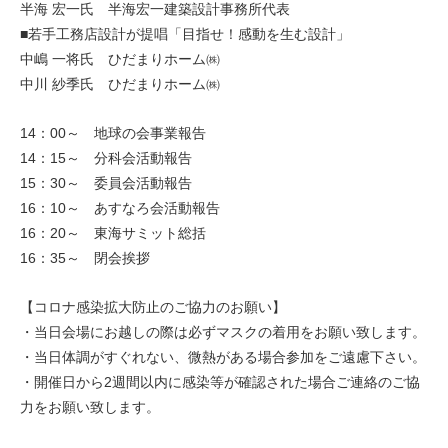
半海 宏一氏 半海宏一建築設計事務所代表
■若手工務店設計が提唱「目指せ！感動を生む設計」
中嶋 一将氏 ひだまりホーム㈱
中川 紗季氏 ひだまりホーム㈱
14：00～ 地球の会事業報告
14：15～ 分科会活動報告
15：30～ 委員会活動報告
16：10～ あすなろ会活動報告
16：20～ 東海サミット総括
16：35～ 閉会挨拶
【コロナ感染拡大防止のご協力のお願い】
・当日会場にお越しの際は必ずマスクの着用をお願い致します。
・当日体調がすぐれない、微熱がある場合参加をご遠慮下さい。
・開催日から2週間以内に感染等が確認された場合ご連絡のご協
力をお願い致します。