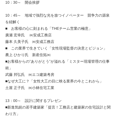
10：30～ 開会挨拶
10：45～ 地域で強烈な光を放つイノベーター 競争力の源泉
を紐解く
■ お客様の心に刻まれる「THEチーム営業の極意」
廣瀬 宏幸氏 ㈱安成工務店
藤本 久美子氏 ㈱安成工務店
■ この業界で生きていく「女性現場監督の決意とビジョン」
農上 ひかり氏 新産住拓㈱
■お客様からの”ありがとう”が溢れる「ミスター現場管理の仕事
術」
武藤 邦弘氏 ㈱エコ建築考房
■なぜ大工に？「女性大工の目に映る業界の今とこれから」
土屋 正子氏 ㈱小林住宅工業
13：00～ 設計に関するプレゼン
■新進気鋭の若手建築家「提言！工務店と建築家の住宅設計と関
わり方」