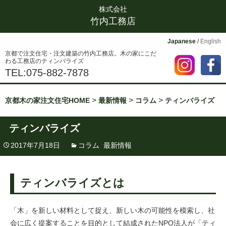
株式会社
竹内工務店
Japanese
/
English
京都で注文住宅・注文建築の竹内工務店。木の家にこだ
わる工務店のティンバライズ
TEL:075-882-7878
>
>
>
京都木の家注文住宅HOME
最新情報
コラム
ティンバライズ
ティンバライズ
2017年7月18日
コラム
,
最新情報
ティンバライズとは
「木」を新しい材料として捉え、新しい木の可能性を模索し、社
会に広く提案することを目的として結成されたNPO法人が「ティ