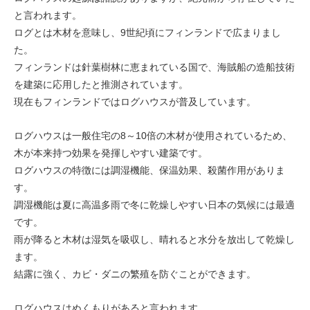
と言われます。
ログとは木材を意味し、9世紀頃にフィンランドで広まりまし
た。
フィンランドは針葉樹林に恵まれている国で、海賊船の造船技術
を建築に応用したと推測されています。
現在もフィンランドではログハウスが普及しています。
ログハウスは一般住宅の8～10倍の木材が使用されているため、
木が本来持つ効果を発揮しやすい建築です。
ログハウスの特徴には調湿機能、保温効果、殺菌作用がありま
す。
調湿機能は夏に高温多雨で冬に乾燥しやすい日本の気候には最適
です。
雨が降ると木材は湿気を吸収し、晴れると水分を放出して乾燥し
ます。
結露に強く、カビ・ダニの繁殖を防ぐことができます。
ログハウスはぬくもりがあると言われます。