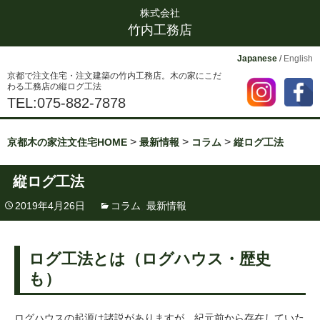
株式会社
竹内工務店
Japanese
/
English
京都で注文住宅・注文建築の竹内工務店。木の家にこだ
わる工務店の縦ログ工法
TEL:075-882-7878
>
>
>
京都木の家注文住宅HOME
最新情報
コラム
縦ログ工法
縦ログ工法
2019年4月26日
コラム
,
最新情報
ログ工法とは（ログハウス・歴史
も）
ログハウスの起源は諸説がありますが、紀元前から存在していた