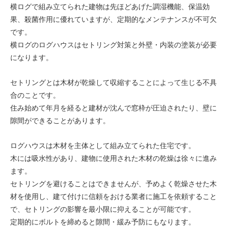
横ログで組み立てられた建物は先ほどあげた調湿機能、保温効
果、殺菌作用に優れていますが、定期的なメンテナンスが不可欠
です。
横ログのログハウスはセトリング対策と外壁・内装の塗装が必要
になります。
セトリングとは木材が乾燥して収縮することによって生じる不具
合のことです。
住み始めて年月を経ると建材が沈んで窓枠が圧迫されたり、壁に
隙間ができることがあります。
ログハウスは木材を主体として組み立てられた住宅です。
木には吸水性があり、建物に使用された木材の乾燥は徐々に進み
ます。
セトリングを避けることはできませんが、予めよく乾燥させた木
材を使用し、建て付けに信頼をおける業者に施工を依頼すること
で、セトリングの影響を最小限に抑えることが可能です。
定期的にボルトを締めると隙間・緩み予防にもなります。