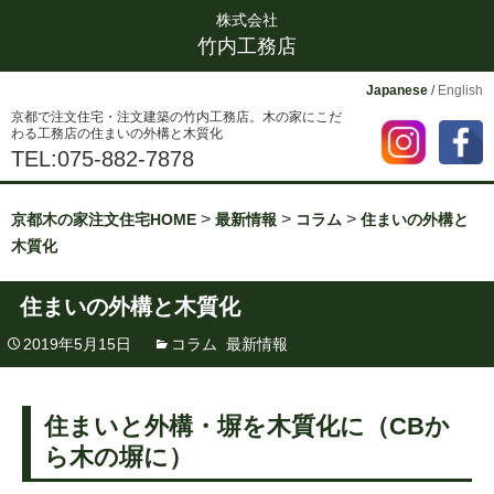
株式会社
竹内工務店
Japanese
/
English
京都で注文住宅・注文建築の竹内工務店。木の家にこだ
わる工務店の住まいの外構と木質化
TEL:075-882-7878
>
>
>
京都木の家注文住宅HOME
最新情報
コラム
住まいの外構と
木質化
住まいの外構と木質化
2019年5月15日
コラム
,
最新情報
住まいと外構・塀を木質化に（CBか
ら木の塀に）