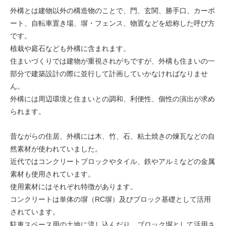
外構とは建物以外の構造物のことで、門、玄関、勝手口、カーポ
ート、自転車置き場、塀・フェンス、物置などを総称した呼び方
です。
植栽や庭石なども外構に含まれます。
住まいづくりでは建物が重視されがちですが、外構も住まいの一
部分で建築設計の際に並行して計画していかなければなりませ
ん。
外構には周辺環境と住まいとの調和、利便性、個性の演出が求め
られます。
昔ながらの住居、外構には木、竹、石、粘土焼きの煉瓦などの自
然素材が使われていました。
近代ではコンクリートブロックやタイル、鉄やアルミなどの金属
素材も使用されています。
使用素材にはそれぞれ特徴があります。
コンクリートは単体の塀（RC塀）及びブロック基礎として活用
されています。
駐車スペース用の土地に流し込んだり、ブロック塀として活用さ