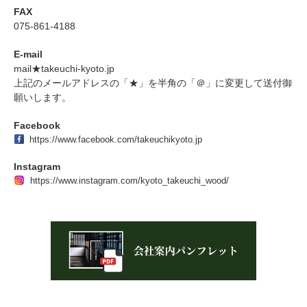
FAX
075-861-4188
E-mail
mail★takeuchi-kyoto.jp
上記のメールアドレスの「★」を半角の「＠」に変更して送付御
願いします。
Facebook
https://www.facebook.com/takeuchikyoto.jp
Instagram
https://www.instagram.com/kyoto_takeuchi_wood/