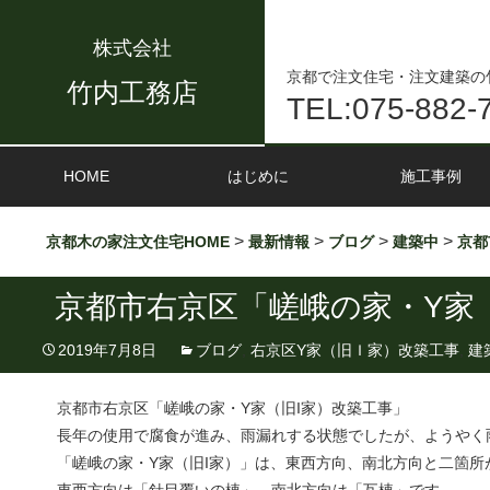
株式会社
京都で注文住宅・注文建築の
竹内工務店
TEL:075-882-
HOME
はじめに
施工事例
>
>
>
>
京都木の家注文住宅HOME
最新情報
ブログ
建築中
京都
京都市右京区「嵯峨の家・Y家
2019年7月8日
ブログ
,
右京区Y家（旧Ｉ家）改築工事
,
建
京都市右京区「嵯峨の家・Y家（旧I家）改築工事」
長年の使用で腐食が進み、雨漏れする状態でしたが、ようやく
「嵯峨の家・Y家（旧I家）」は、東西方向、南北方向と二箇