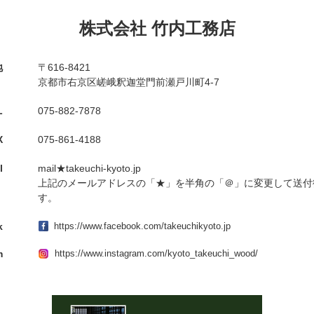
株式会社 竹内工務店
地
〒616-8421
京都市右京区嵯峨釈迦堂門前瀬戸川町4-7
L
075-882-7878
X
075-861-4188
l
mail★takeuchi-kyoto.jp
上記のメールアドレスの「★」を半角の「＠」に変更して送付
す。
k
https://www.facebook.com/takeuchikyoto.jp
m
https://www.instagram.com/kyoto_takeuchi_wood/