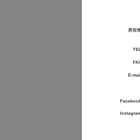
所在
TE
FA
E-mai
Faceboo
Instagra