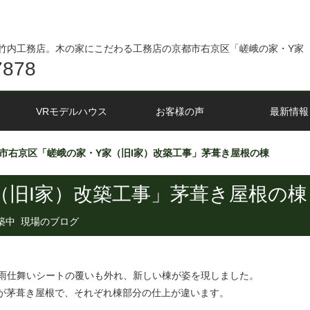
竹内工務店。木の家にこだわる工務店の京都市右京区「嵯峨の家・Y家（
7878
VRモデルハウス
お客様の声
最新情報
市右京区「嵯峨の家・Y家（旧I家）改築工事」茅葺き屋根の棟
（旧I家）改築工事」茅葺き屋根の棟
築中
,
現場のブログ
雨仕舞いシートの覆いも外れ、新しい棟が姿を現しました。
所が茅葺き屋根で、それぞれ棟部分の仕上が違います。