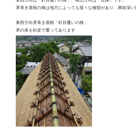
東西方向は「針目覆いの棟」、南北方向は「瓦棟」です。
茅葺き屋根の棟は地方によっても様々な種類があり、興味深い
東西方向茅葺き屋根「針目覆いの棟」
茅の束を杉皮で覆ってあります