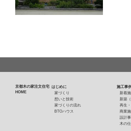
京都木の家注文住宅
はじめに
施工事
HOME
家づくり
新着
想いと技術
新築
家づくりの流れ
再生
BTOハウス
商業
設計
木の