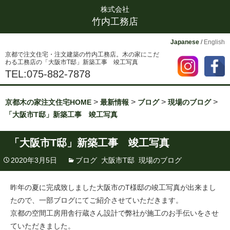
株式会社
竹内工務店
Japanese
/
English
京都で注文住宅・注文建築の竹内工務店。木の家にこだ
わる工務店の「大阪市T邸」新築工事 竣工写真
TEL:075-882-7878
>
>
>
>
京都木の家注文住宅HOME
最新情報
ブログ
現場のブログ
「大阪市T邸」新築工事 竣工写真
「大阪市T邸」新築工事 竣工写真
2020年3月5日
ブログ
,
大阪市T邸
,
現場のブログ
昨年の夏に完成致しました大阪市のT様邸の竣工写真が出来まし
たので、一部ブログにてご紹介させていただきます。
京都の空間工房用舎行蔵さん設計で弊社が施工のお手伝いをさせ
ていただきました。