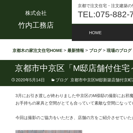
京都で注文住宅・注文建築の
TEL:075-882-
株式会社
竹内工務店
HOME
>
>
>
京都木の家注文住宅HOME
最新情報
ブログ
現場のブログ
京都市中京区「M邸店舗付住宅
2020年5月14日
ブログ
,
京都市中京区M邸新築店舗付京町
3月にお引き渡しが終わりました中京区のM様邸の撮影にお邪
お手持ちの家具と空間がとても合っていて素敵な空間になって
今回は撮影のご協力をいただき、店舗の方をご紹介させていた