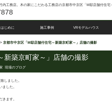
竹内工務店。木の家にこだわる工務店の京都市中京区「M邸店舗付住宅
7878
はじめに
施工事例
VRモデルハウス
>
京都市中京区「M邸店舗付住宅～新築京町家～」店舗の撮影
～新築京町家～」店舗の撮影
家
,
現場のブログ
魔致しました。
いました。
だきます。