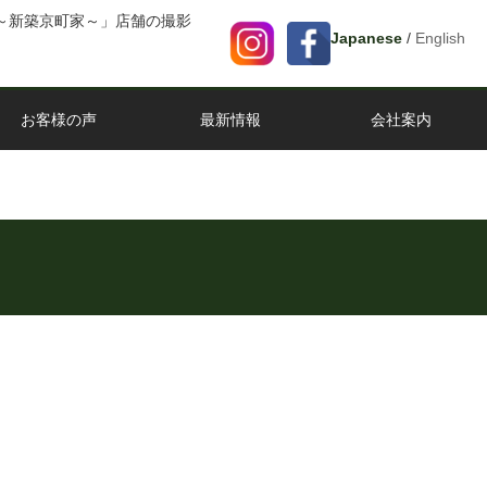
～新築京町家～」店舗の撮影
Japanese
/
English
お客様の声
最新情報
会社案内