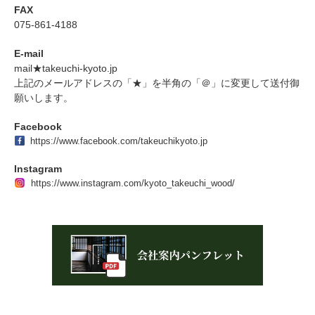
FAX
075-861-4188
E-mail
mail★takeuchi-kyoto.jp
上記のメールアドレスの「★」を半角の「＠」に変更して送付御
願いします。
Facebook
https://www.facebook.com/takeuchikyoto.jp
Instagram
https://www.instagram.com/kyoto_takeuchi_wood/