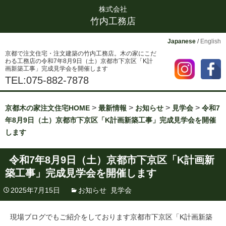
株式会社
竹内工務店
Japanese
/
English
京都で注文住宅・注文建築の竹内工務店。木の家にこだ
わる工務店の令和7年8月9日（土）京都市下京区「K計
画新築工事」完成見学会を開催します
TEL:075-882-7878
>
>
>
>
京都木の家注文住宅HOME
最新情報
お知らせ
見学会
令和7
年8月9日（土）京都市下京区「K計画新築工事」完成見学会を開催
します
令和7年8月9日（土）京都市下京区「K計画新
築工事」完成見学会を開催します
2025年7月15日
お知らせ
,
見学会
現場ブログでもご紹介をしております京都市下京区「K計画新築