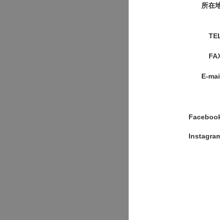
所在
TE
FA
E-mai
Faceboo
Instagra