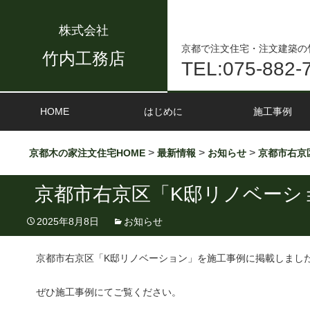
株式会社
京都で注文住宅・注文建築の
竹内工務店
TEL:075-882-
HOME
はじめに
施工事例
>
>
>
京都木の家注文住宅HOME
最新情報
お知らせ
京都市右京
京都市右京区「K邸リノベーシ
2025年8月8日
お知らせ
京都市右京区「K邸リノベーション」を施工事例に掲載しまし
ぜひ施工事例にてご覧ください。