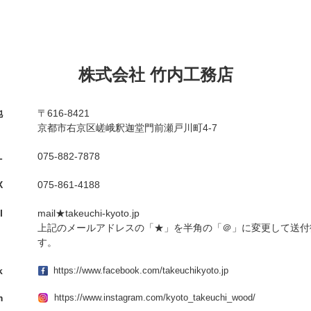
株式会社 竹内工務店
地
〒616-8421
京都市右京区嵯峨釈迦堂門前瀬戸川町4-7
L
075-882-7878
X
075-861-4188
l
mail★takeuchi-kyoto.jp
上記のメールアドレスの「★」を半角の「＠」に変更して送付
す。
k
https://www.facebook.com/takeuchikyoto.jp
m
https://www.instagram.com/kyoto_takeuchi_wood/