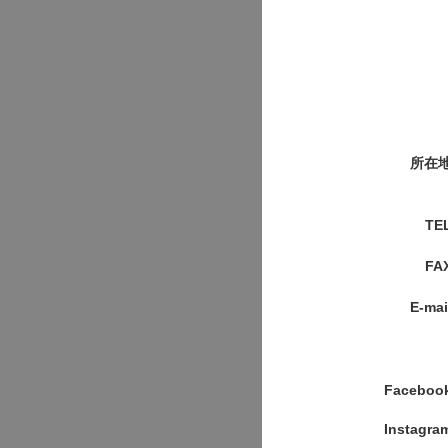
所在
TE
FA
E-mai
Faceboo
Instagra