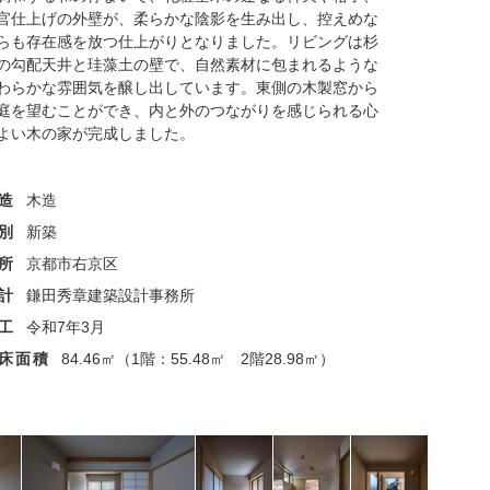
官仕上げの外壁が、柔らかな陰影を生み出し、控えめな
らも存在感を放つ仕上がりとなりました。リビングは杉
の勾配天井と珪藻土の壁で、自然素材に包まれるような
わらかな雰囲気を醸し出しています。東側の木製窓から
庭を望むことができ、内と外のつながりを感じられる心
よい木の家が完成しました。
造
木造
別
新築
所
京都市右京区
計
鎌田秀章建築設計事務所
工
令和7年3月
床面積
84.46㎡（1階：55.48㎡ 2階28.98㎡）