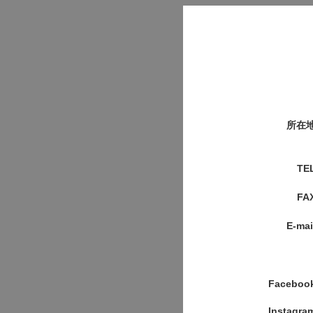
所在
TE
FA
E-mai
Faceboo
Instagra