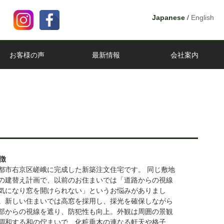
Japanese
/
English
お客様の声
最新情報
会社案内
徴
都市右京区嵯峨に完成した新築注文住宅です。 同じ敷地
の建替え計画で、以前のお住まいでは「道路からの視線
気になり窓を開けられない」というお悩みがありまし
。新しい住まいでは高窓を採用し、採光を確保しながら
部からの視線を遮り、防犯性も向上。外観は周囲の景観
調和する和の佇まいで、化粧垂木の連なる軒天や格子、