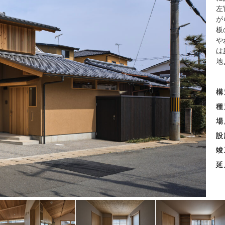
左
が
板
や
は
地
構
種
場
設
竣
延