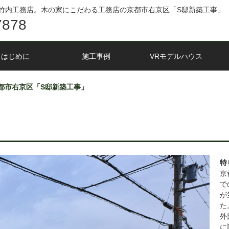
竹内工務店。木の家にこだわる工務店の京都市右京区「S邸新築工事」
7878
はじめに
施工事例
VRモデルハウス
都市右京区「S邸新築工事」
特
京
で
が
た
外
に