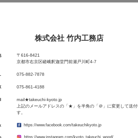
株式会社 竹内工務店
地
〒616-8421
京都市右京区嵯峨釈迦堂門前瀬戸川町4-7
L
075-882-7878
X
075-861-4188
l
mail★takeuchi-kyoto.jp
上記のメールアドレスの「★」を半角の「＠」に変更して送付
す。
k
https://www.facebook.com/takeuchikyoto.jp
m
https://www.instagram.com/kyoto_takeuchi_wood/