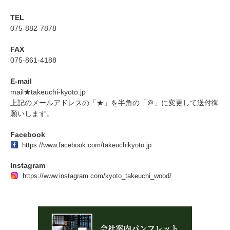
TEL
075-882-7878
FAX
075-861-4188
E-mail
mail★takeuchi-kyoto.jp
上記のメールアドレスの「★」を半角の「＠」に変更して送付御
願いします。
Facebook
https://www.facebook.com/takeuchikyoto.jp
Instagram
https://www.instagram.com/kyoto_takeuchi_wood/