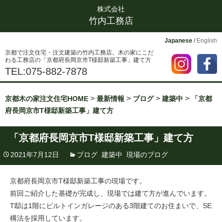
株式会社
竹内工務店
Japanese
/
English
京都で注文住宅・注文建築の竹内工務店。木の家にこだ
わる工務店の「京都府長岡京市T様邸新築工事」建て方
TEL:075-882-7878
>
>
>
>
京都木の家注文住宅HOME
最新情報
ブログ
建築中
「京都
府長岡京市T様邸新築工事」建て方
「京都府長岡京市T様邸新築工事」建て方
2021年7月12日
ブログ
,
建築中
,
現場のブログ
京都府長岡京市T様邸新築工事の現場です。
前回ご紹介した基礎が完成し、現場では建て方が進んでいます。
T邸は1階にビルトインガレージのある3階建てのお住まいで、SE
構法を採用しています。