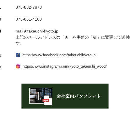
L
075-882-7878
X
075-861-4188
l
mail★takeuchi-kyoto.jp
上記のメールアドレスの「★」を半角の「＠」に変更して送付
す。
k
https://www.facebook.com/takeuchikyoto.jp
m
https://www.instagram.com/kyoto_takeuchi_wood/