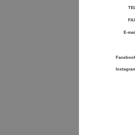
TE
FA
E-mai
Faceboo
Instagra