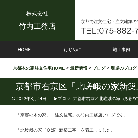
株式会社
京都で注文住宅・注文建築の
竹内工務店
TEL:075-882-
HOME
はじめに
施工事例
>
>
>
京都木の家注文住宅HOME
最新情報
ブログ
現場のブログ
京都市右京区「北嵯峨の家新築
2022年8月24日
ブログ
,
京都市右京区北嵯峨の家
,
現場の
「京都の木の家」「注文住宅」の竹内工務店ブログです。
「北嵯峨の家（Ｏ邸）新築工事」を着工しました。