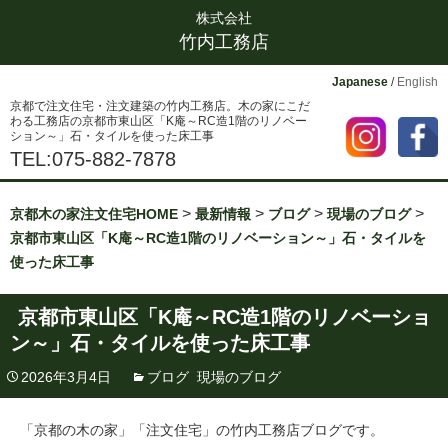
株式会社
竹内工務店
Japanese
/
English
京都で注文住宅・注文建築の竹内工務店。木の家にこだ
わる工務店の京都市東山区「K庵～RC造1階のリノベー
ション～」石・タイルを使った床工事
TEL:075-882-7878
>
>
>
>
京都木の家注文住宅HOME
最新情報
ブログ
現場のブログ
京都市東山区「K庵～RC造1階のリノベーション～」石・タイルを
使った床工事
京都市東山区「K庵～RC造1階のリノベーショ
ン～」石・タイルを使った床工事
2026年3月4日
ブログ
,
現場のブログ
「京都の木の家」「注文住宅」の竹内工務店ブログです。