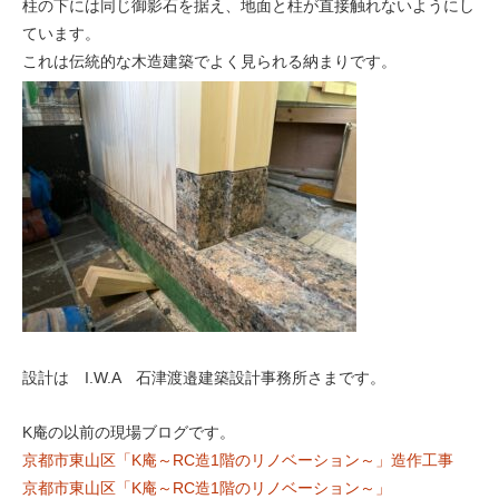
柱の下には同じ御影石を据え、地面と柱が直接触れないようにし
ています。
これは伝統的な木造建築でよく見られる納まりです。
設計は I.W.A 石津渡邉建築設計事務所さまです。
K庵の以前の現場ブログです。
京都市東山区「K庵～RC造1階のリノベーション～」造作工事
京都市東山区「K庵～RC造1階のリノベーション～」