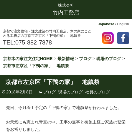
株式会社
竹内工務店
Japanese
/
English
京都で注文住宅・注文建築の竹内工務店。木の家にこだ
わる工務店の京都市左京区「下鴨の家」 地鎮祭
TEL:075-882-7878
>
>
>
>
京都木の家注文住宅HOME
最新情報
ブログ
現場のブログ
京都市左京区「下鴨の家」 地鎮祭
京都市左京区「下鴨の家」 地鎮祭
2018年2月8日
ブログ
,
現場のブログ
,
社員のブログ
先日、今月着工予定の「下鴨の家」で地鎮祭が行われました。
お天気にも恵まれ青空の中、工事の無事と御施主様ご家族の繁栄
をお祈りしました。