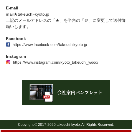
E-mail
mail★takeuchi-kyoto.jp
上記のメールアドレスの「★」を半角の「＠」に変更して送付御
願いします。
Facebook
https://www.facebook.com/takeuchikyoto.jp
Instagram
https://www.instagram.com/kyoto_takeuchi_wood/
Copyright © 2017-2020 takeuchi-kyoto. All Rights Reserved.