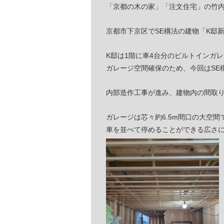
「京都の木の家」「注文住宅」の竹
京都市下京区でSE構法の建物「K邸
K邸は1階に車4台分のビルトインガ
ガレージ空間確保のため、今回はSE
内部造作工事が進み、建物内の間取
ガレージは芯々約6.5m間口の大空間
車を並べて停めることができる広さ