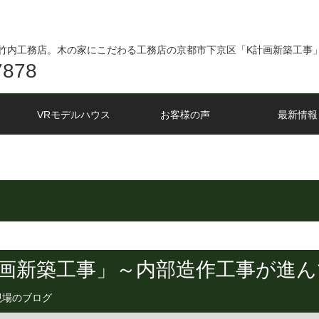
竹内工務店。木の家にこだわる工務店の京都市下京区「K計画新築工事
7878
VRモデルハウス
お客様の声
最新情報
計画新築工事」～内部造作工事が進
現場のブログ