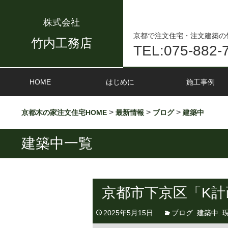
株式会社
京都で注文住宅・注文建築の
竹内工務店
TEL:075-882-
HOME
はじめに
施工事例
>
>
>
京都木の家注文住宅HOME
最新情報
ブログ
建築中
建築中一覧
京都市下京区「K
2025年5月15日
ブログ
,
建築中
,