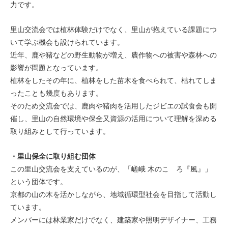
力です。
里山交流会では植林体験だけでなく、里山が抱えている課題につ
いて学ぶ機会も設けられています。
近年、鹿や猪などの野生動物が増え、農作物への被害や森林への
影響が問題となっています。
植林をしたその年に、植林をした苗木を食べられて、枯れてしま
ったことも幾度もあります。
そのため交流会では、鹿肉や猪肉を活用したジビエの試食会も開
催し、里山の自然環境や保全又資源の活用について理解を深める
取り組みとして行っています。
・里山保全に取り組む団体
この里山交流会を支えているのが、「嵯峨 木のこゝろ『風』」
という団体です。
京都の山の木を活かしながら、地域循環型社会を目指して活動し
ています。
メンバーには林業家だけでなく、建築家や照明デザイナー、工務