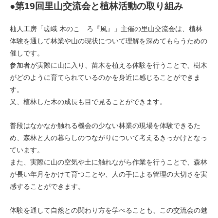
●第19回里山交流会と植林活動の取り組み
杣人工房「嵯峨 木のこゝろ『風』」主催の里山交流会は、植林
体験を通して林業や山の現状について理解を深めてもらうための
催しです。
参加者が実際に山に入り、苗木を植える体験を行うことで、樹木
がどのように育てられているのかを身近に感じることができま
す。
又、植林した木の成長も目で見ることができます。
普段はなかなか触れる機会の少ない林業の現場を体験できるた
め、森林と人の暮らしのつながりについて考えるきっかけとなっ
ています。
また、実際に山の空気や土に触れながら作業を行うことで、森林
が長い年月をかけて育つことや、人の手による管理の大切さを実
感することができます。
体験を通して自然との関わり方を学べることも、この交流会の魅