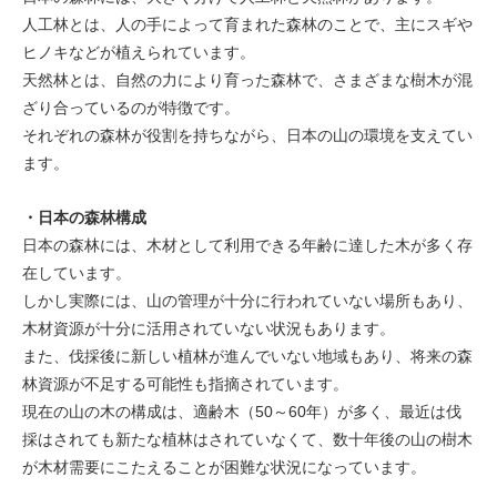
人工林とは、人の手によって育まれた森林のことで、主にスギや
ヒノキなどが植えられています。
天然林とは、自然の力により育った森林で、さまざまな樹木が混
ざり合っているのが特徴です。
それぞれの森林が役割を持ちながら、日本の山の環境を支えてい
ます。
・日本の森林構成
日本の森林には、木材として利用できる年齢に達した木が多く存
在しています。
しかし実際には、山の管理が十分に行われていない場所もあり、
木材資源が十分に活用されていない状況もあります。
また、伐採後に新しい植林が進んでいない地域もあり、将来の森
林資源が不足する可能性も指摘されています。
現在の山の木の構成は、適齢木（50～60年）が多く、最近は伐
採はされても新たな植林はされていなくて、数十年後の山の樹木
が木材需要にこたえることが困難な状況になっています。