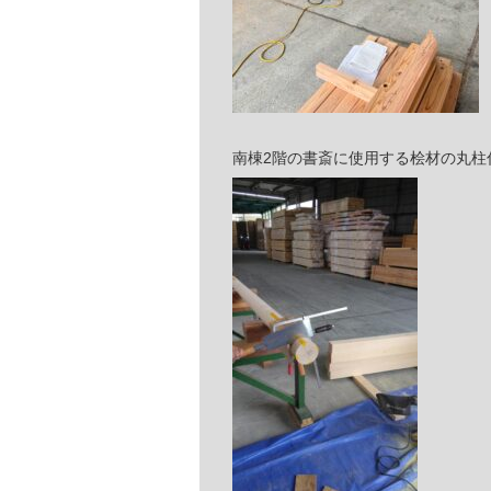
南棟2階の書斎に使用する桧材の丸柱