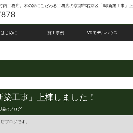
竹内工務店。木の家にこだわる工務店の京都市右京区「I邸新築工事」
7878
はじめに
施工事例
VRモデルハウス
新築工事」上棟しました！
現場のブログ
務店ブログです。