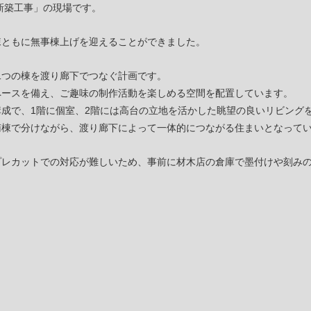
新築工事」の現場です。
棟ともに無事棟上げを迎えることができました。
二つの棟を渡り廊下でつなぐ計画です。
ペースを備え、ご趣味の制作活動を楽しめる空間を配置しています。
成で、1階に個室、2階には高台の立地を活かした眺望の良いリビング
南棟で分けながら、渡り廊下によって一体的につながる住まいとなって
プレカットでの対応が難しいため、事前に材木店の倉庫で墨付けや刻み