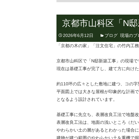
京都市山科区「N
2026年6月12日
ブログ
,
現場のブ
「京都の木の家」「注文住宅」の竹内工務
京都市山科区で「N邸新築工事」の現場で
現在は基礎工事が完了し、建て方に向けた
約110坪の広々とした敷地に建つ、コの
平面図上では大きな屋根が印象的な計画で
となるよう設計されています。
基礎工事に先立ち、表層改良工法で地盤改
表層改良工法は、地面の浅いところ（だい
やわらかい土の層があるとわかった場合に
建物が建つ範囲のやわらかい土を重機で掘